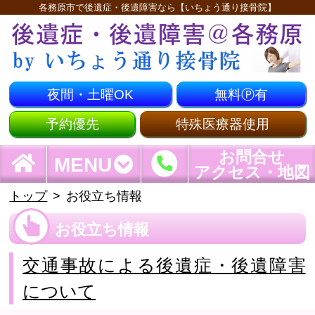
各務原市で後遺症・後遺障害なら【いちょう通り接骨院】
夜間・土曜OK
無料Ⓟ有
予約優先
特殊医療器使用
お問合せ
MENU
アクセス・地図
トップ
お役立ち情報
お役立ち情報
交通事故による後遺症・後遺障害
について