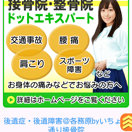
後遺症・後遺障害＠各務原byいちょう
通り接骨院