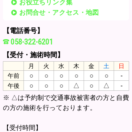
お役立ちリンク集
お問合せ・アクセス・地図
【電話番号】
058-322-6201
【受付・施術時間】
月
火
水
木
金
土
日
○
○
○
○
○
○
-
午前
○
○
○
△
○
△
-
午後
※ △は予約制で交通事故被害者の方と自費
の方の施術を行っております。
【受付時間】