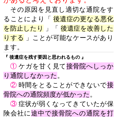
その原因を見直し適切な通院をす
ることにより「
後遺症の更なる悪化
を防止したり
」「
後遺症を改善した
りする
」ことが可能なケースがあり
ます。
『 後遺症を残す要因と思われるもの 』
①
ケガを甘く見て
接骨院へしっか
り通院しなかった
。
②
時間をとることができないで
接
骨院への通院頻度が低かった
。
③
症状が弱くなってきていたが保
険会社に
途中で接骨院への通院を打