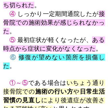
ち切られた
。
④
しっかり一定期間通院したが
接
骨院での施術効果が感じられなかっ
た
。
⑤
最初症状が軽くなったが、
ある
時点から症状に変化がなくなった
。
⑥
修復が望めない箇所を損傷し
た
。
①～⑤
である場合は
いちょう通り
接骨院での
施術の行い方
や
日常生活
習慣の見直し
により後遺症が改善さ