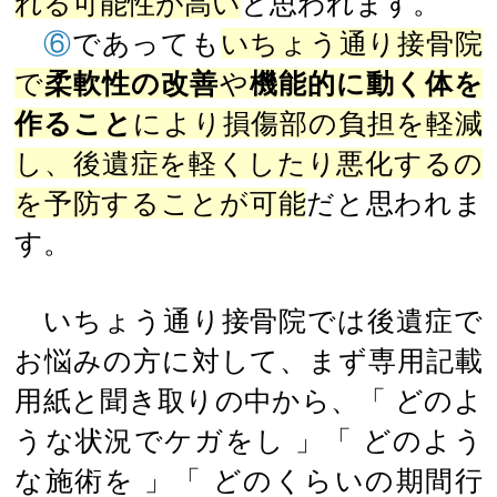
れる可能性が高い
と思われます。
⑥
であっても
いちょう通り接骨院
で
柔軟性の改善
や
機能的に動く体を
作ること
により損傷部の負担を軽減
し、後遺症を軽くしたり悪化するの
を予防することが可能
だと思われま
す。
いちょう通り接骨院では後遺症で
お悩みの方に対して、まず専用記載
用紙と聞き取りの中から、「 どのよ
うな状況でケガをし 」「 どのよう
な施術を 」「 どのくらいの期間行