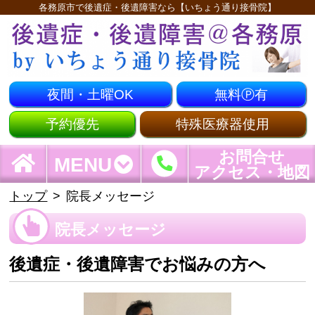
各務原市で後遺症・後遺障害なら【いちょう通り接骨院】
夜間・土曜OK
無料Ⓟ有
予約優先
特殊医療器使用
お問合せ
MENU
アクセス・地図
トップ
院長メッセージ
院長メッセージ
後遺症・後遺障害でお悩みの方へ